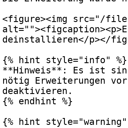
<figure><img src="/file
alt=""><figcaption><p>E
deinstallieren</p></fig
{% hint style="info" %}

**Hinweis**: Es ist sin
nötig Erweiterungen vor
deaktivieren.

{% endhint %}

{% hint style="warning" 