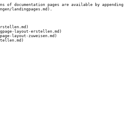
ns of documentation pages are available by appending 
ngen/landingpages.md).

rstellen.md)

gpage-layout-erstellen.md)

page-layout-zuweisen.md)
