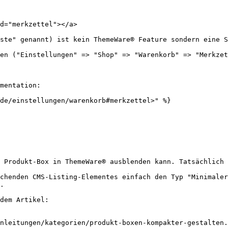
d="merkzettel"></a>

ste" genannt) ist kein ThemeWare® Feature sondern eine S
en ("Einstellungen" => "Shop" => "Warenkorb" => "Merkzet
mentation:

de/einstellungen/warenkorb#merkzettel>" %}

 Produkt-Box in ThemeWare® ausblenden kann. Tatsächlich 
chenden CMS-Listing-Elementes einfach den Typ "Minimaler
.

dem Artikel:

nleitungen/kategorien/produkt-boxen-kompakter-gestalten.