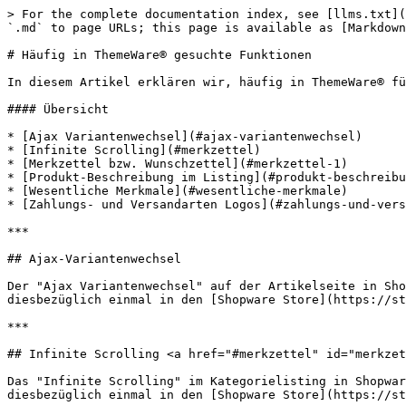
> For the complete documentation index, see [llms.txt](
`.md` to page URLs; this page is available as [Markdown
# Häufig in ThemeWare® gesuchte Funktionen

In diesem Artikel erklären wir, häufig in ThemeWare® fü
#### Übersicht

* [Ajax Variantenwechsel](#ajax-variantenwechsel)

* [Infinite Scrolling](#merkzettel)

* [Merkzettel bzw. Wunschzettel](#merkzettel-1)

* [Produkt-Beschreibung im Listing](#produkt-beschreibu
* [Wesentliche Merkmale](#wesentliche-merkmale)

* [Zahlungs- und Versandarten Logos](#zahlungs-und-vers
***

## Ajax-Variantenwechsel

Der "Ajax Variantenwechsel" auf der Artikelseite in Sho
diesbezüglich einmal in den [Shopware Store](https://st
***

## Infinite Scrolling <a href="#merkzettel" id="merkzet
Das "Infinite Scrolling" im Kategorielisting in Shopwar
diesbezüglich einmal in den [Shopware Store](https://st