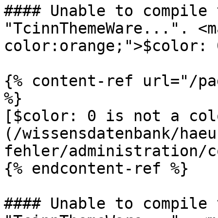
#### Unable to compile 
"TcinnThemeWare...". <m
color:orange;">$color: 
{% content-ref url="/pa
%}

[$color: 0 is not a col
(/wissensdatenbank/haeu
fehler/administration/c
{% endcontent-ref %}

#### Unable to compile 