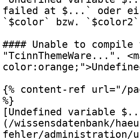
failed at $...` oder ei
`$color` bzw. `$color2`.
#### Unable to compile 
"TcinnThemeWare...". <m
color:orange;">Undefine
{% content-ref url="/pa
%}

[Undefined variable $..
(/wissensdatenbank/haeu
fehler/administration/u