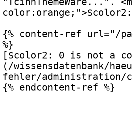
"TcinnThemeWare...". <m
color:orange;">$color2:
{% content-ref url="/pa
%}

[$color2: 0 is not a co
(/wissensdatenbank/haeu
fehler/administration/c