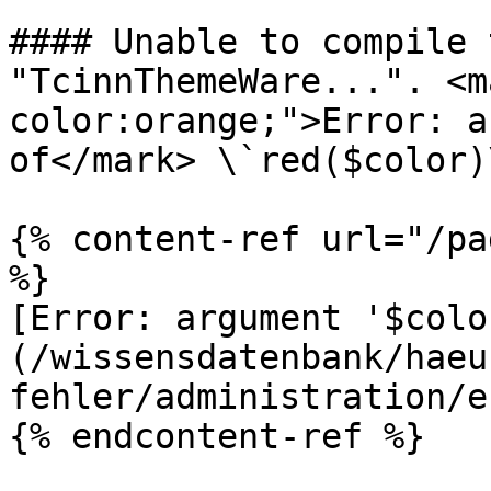
#### Unable to compile 
"TcinnThemeWare...". <m
color:orange;">Error: a
of</mark> \`red($color)
{% content-ref url="/pa
%}

[Error: argument '$colo
(/wissensdatenbank/haeu
fehler/administration/e
{% endcontent-ref %}
