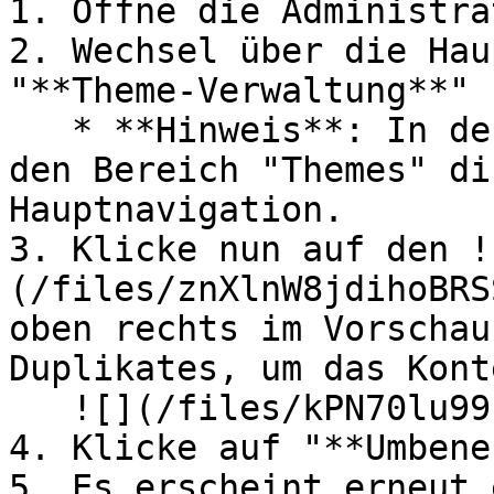
1. Öffne die Administra
2. Wechsel über die Hau
"**Theme-Verwaltung**" 
   * **Hinweis**: In der Shopware Cloud findest du 
den Bereich "Themes" di
Hauptnavigation.

3. Klicke nun auf den !
(/files/znXlnW8jdihoBRS
oben rechts im Vorschau
Duplikates, um das Kont
   ![](/files/kPN70lu99IPQh9AQbxhe)

4. Klicke auf "**Umbene
5. Es erscheint erneut 