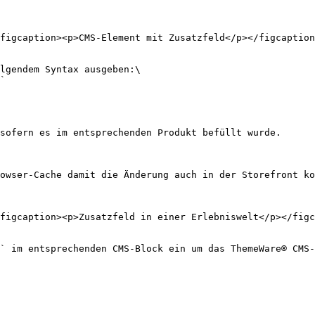
figcaption><p>CMS-Element mit Zusatzfeld</p></figcaption
lgendem Syntax ausgeben:\

`

sofern es im entsprechenden Produkt befüllt wurde.

owser-Cache damit die Änderung auch in der Storefront ko
figcaption><p>Zusatzfeld in einer Erlebniswelt</p></figc
` im entsprechenden CMS-Block ein um das ThemeWare® CMS-