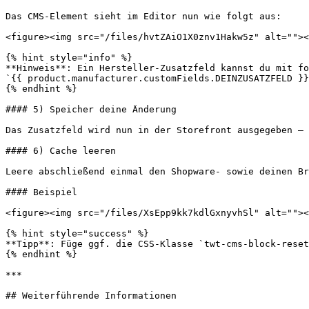
Das CMS-Element sieht im Editor nun wie folgt aus:

<figure><img src="/files/hvtZAiO1X0znv1Hakw5z" alt=""><
{% hint style="info" %}

**Hinweis**: Ein Hersteller-Zusatzfeld kannst du mit fo
`{{ product.manufacturer.customFields.DEINZUSATZFELD }}
{% endhint %}

#### 5) Speicher deine Änderung

Das Zusatzfeld wird nun in der Storefront ausgegeben – 
#### 6) Cache leeren

Leere abschließend einmal den Shopware- sowie deinen Br
#### Beispiel

<figure><img src="/files/XsEpp9kk7kdlGxnyvhSl" alt=""><
{% hint style="success" %}

**Tipp**: Füge ggf. die CSS-Klasse `twt-cms-block-reset
{% endhint %}

***

## Weiterführende Informationen
