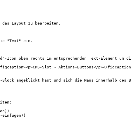
 das Layout zu bearbeiten.

ie "Text" ein.

d"-Icon oben rechts im entsprechenden Text-Element um di
figcaption><p>CMS-Slot ⇒ Aktions-Buttons</p></figcaption
-Block angeklickt hast und sich die Maus innerhalb des B
iten:

en))

-einfugen))
