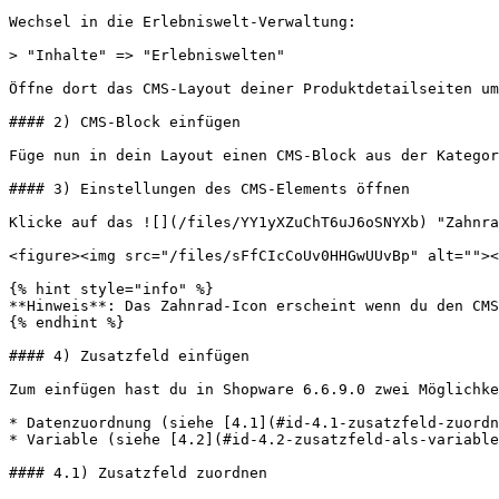
Wechsel in die Erlebniswelt-Verwaltung:

> "Inhalte" => "Erlebniswelten"

Öffne dort das CMS-Layout deiner Produktdetailseiten um
#### 2) CMS-Block einfügen

Füge nun in dein Layout einen CMS-Block aus der Kategor
#### 3) Einstellungen des CMS-Elements öffnen

Klicke auf das ![](/files/YY1yXZuChT6uJ6oSNYXb) "Zahnra
<figure><img src="/files/sFfCIcCoUv0HHGwUUvBp" alt=""><
{% hint style="info" %}

**Hinweis**: Das Zahnrad-Icon erscheint wenn du den CMS
{% endhint %}

#### 4) Zusatzfeld einfügen

Zum einfügen hast du in Shopware 6.6.9.0 zwei Möglichke
* Datenzuordnung (siehe [4.1](#id-4.1-zusatzfeld-zuordn
* Variable (siehe [4.2](#id-4.2-zusatzfeld-als-variable
#### 4.1) Zusatzfeld zuordnen
