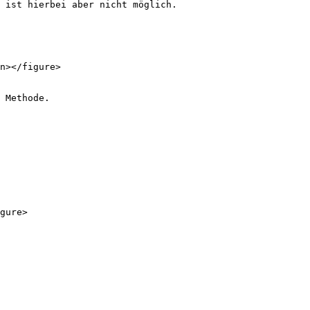
 ist hierbei aber nicht möglich.

n></figure>

 Methode.

gure>
