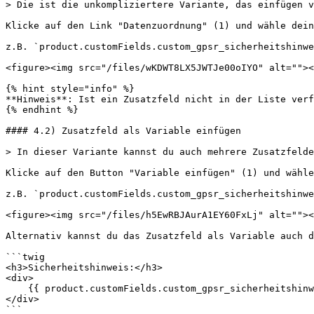
> Die ist die unkompliziertere Variante, das einfügen v
Klicke auf den Link "Datenzuordnung" (1) und wähle dein
z.B. `product.customFields.custom_gpsr_sicherheitshinwe
<figure><img src="/files/wKDWT8LX5JWTJe00oIYO" alt=""><
{% hint style="info" %}

**Hinweis**: Ist ein Zusatzfeld nicht in der Liste verf
{% endhint %}

#### 4.2) Zusatzfeld als Variable einfügen

> In dieser Variante kannst du auch mehrere Zusatzfelde
Klicke auf den Button "Variable einfügen" (1) und wähle
z.B. `product.customFields.custom_gpsr_sicherheitshinwe
<figure><img src="/files/h5EwRBJAurA1EY60FxLj" alt=""><
Alternativ kannst du das Zusatzfeld als Variable auch d
```twig

<h3>Sicherheitshinweis:</h3>

<div>

    {{ product.customFields.custom_gpsr_sicherheitshinweis }}

</div>

```
