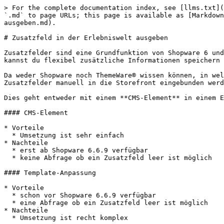
> For the complete documentation index, see [llms.txt](
`.md` to page URLs; this page is available as [Markdown
ausgeben.md).

# Zusatzfeld in der Erlebniswelt ausgeben

Zusatzfelder sind eine Grundfunktion von Shopware 6 und
kannst du flexibel zusätzliche Informationen speichern 
Da weder Shopware noch ThemeWare® wissen können, in wel
Zusatzfelder manuell in die Storefront eingebunden werd
Dies geht entweder mit einem **CMS-Element** in einem E
#### CMS-Element

* Vorteile

  * Umsetzung ist sehr einfach

* Nachteile

  * erst ab Shopware 6.6.9 verfügbar

  * keine Abfrage ob ein Zusatzfeld leer ist möglich

#### Template-Anpassung

* Vorteile

  * schon vor Shopware 6.6.9 verfügbar

  * eine Abfrage ob ein Zusatzfeld leer ist möglich

* Nachteile

  * Umsetzung ist recht komplex
