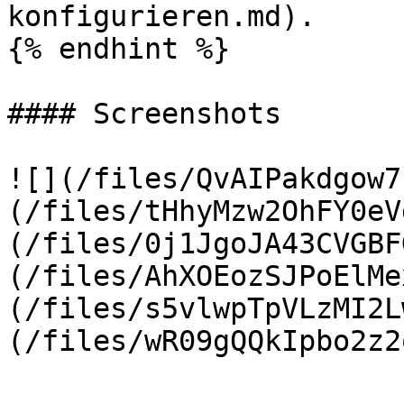
konfigurieren.md).

{% endhint %}

#### Screenshots

![](/files/QvAIPakdgow7
(/files/tHhyMzw2OhFY0eV
(/files/0j1JgoJA43CVGBF
(/files/AhXOEozSJPoElMe
(/files/s5vlwpTpVLzMI2L