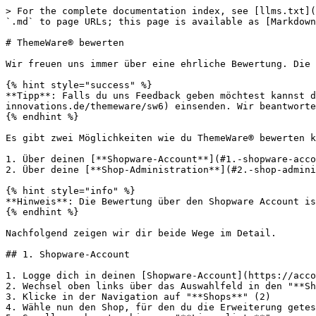
> For the complete documentation index, see [llms.txt](
`.md` to page URLs; this page is available as [Markdown
# ThemeWare® bewerten

Wir freuen uns immer über eine ehrliche Bewertung. Die 
{% hint style="success" %}

**Tipp**: Falls du uns Feedback geben möchtest kannst d
innovations.de/themeware/sw6) einsenden. Wir beantworte
{% endhint %}

Es gibt zwei Möglichkeiten wie du ThemeWare® bewerten k
1. Über deinen [**Shopware-Account**](#1.-shopware-acco
2. Über deine [**Shop-Administration**](#2.-shop-admini
{% hint style="info" %}

**Hinweis**: Die Bewertung über den Shopware Account is
{% endhint %}

Nachfolgend zeigen wir dir beide Wege im Detail.

## 1. Shopware-Account

1. Logge dich in deinen [Shopware-Account](https://acco
2. Wechsel oben links über das Auswahlfeld in den "**Sh
3. Klicke in der Navigation auf "**Shops**" (2)

4. Wähle nun den Shop, für den du die Erweiterung getes