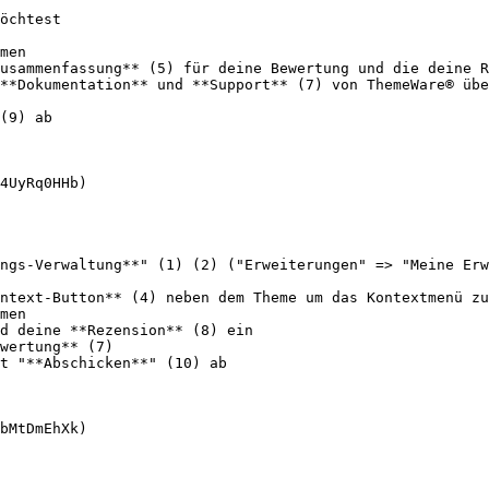
öchtest

men

usammenfassung** (5) für deine Bewertung und die deine R
**Dokumentation** und **Support** (7) von ThemeWare® übe
(9) ab

4UyRq0HHb)

ngs-Verwaltung**" (1) (2) ("Erweiterungen" => "Meine Erw
ntext-Button** (4) neben dem Theme um das Kontextmenü zu
men

d deine **Rezension** (8) ein

wertung** (7)

t "**Abschicken**" (10) ab
