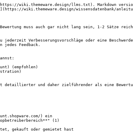
https://wiki.themeware.design/llms.txt). Markdown versio
](https://wiki.themeware.design/wissensdatenbank/anleitu
Bewertung muss auch gar nicht lang sein, 1-2 Sätze reich
u jederzeit Verbesserungsvorschläge oder eine Beschwerde
n jedes Feedback.

annst:

unt) (empfohlen)

stration)

t detaillierter und daher zielführender als eine Bewertu
unt.shopware.com/) ein

opbetreiberbereich**" (1)

tet, gekauft oder gemietet hast
