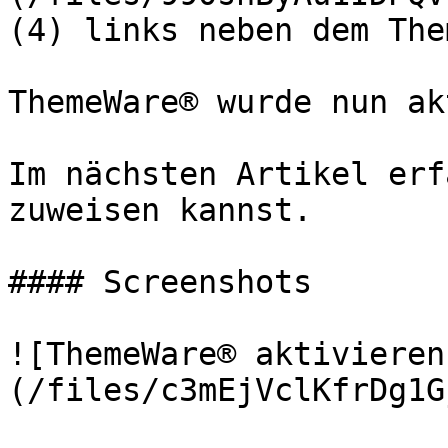
(4) links neben dem The
ThemeWare® wurde nun ak
Im nächsten Artikel erf
zuweisen kannst.

#### Screenshots

![ThemeWare® aktivieren
(/files/c3mEjVclKfrDg1G