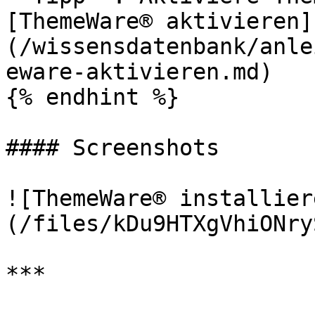
[ThemeWare® aktivieren]
(/wissensdatenbank/anle
eware-aktivieren.md)

{% endhint %}

#### Screenshots

![ThemeWare® installier
(/files/kDu9HTXgVhiONry
***
